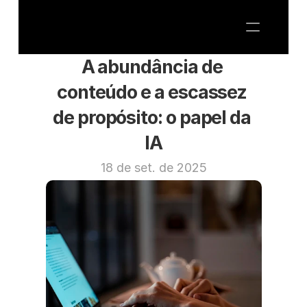
A abundância de 
conteúdo e a escassez 
de propósito: o papel da 
IA
18 de set. de 2025
ARTESANIA MARKETING
CMO AS A SERVICE
SOBRE NÓS
BLOG
Fale Conosco