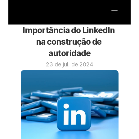
Importância do LinkedIn 
na construção de 
autoridade
23 de jul. de 2024
ARTESANIA MARKETING
CMO AS A SERVICE
SOBRE NÓS
BLOG
Fale Conosco