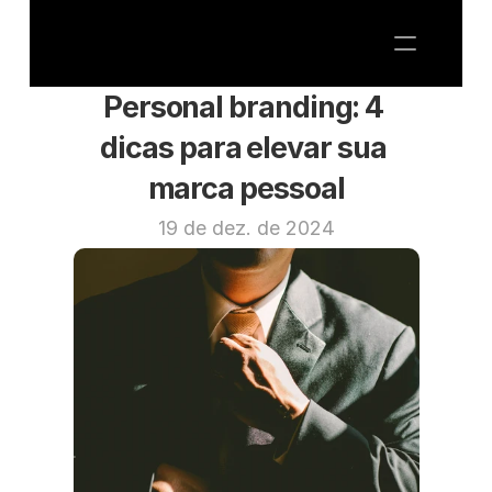
Personal branding: 4 
dicas para elevar sua 
marca pessoal
19 de dez. de 2024
ARTESANIA MARKETING
CMO AS A SERVICE
SOBRE NÓS
BLOG
Fale Conosco